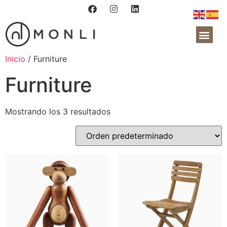
Nota:
este
sitio
web
SOBRE NOSOT
incluye
Inicio
/ Furniture
un
Furniture
sistema
de
accesibilidad.
Mostrando los 3 resultados