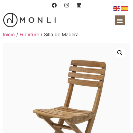
Nota:
este
sitio
web
SOBRE NOSOT
incluye
Inicio
/
Furniture
/ Silla de Madera
un
sistema
de
accesibilidad.